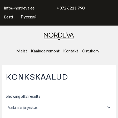
Skip
to
info@nordeva.ee
+372 6211 790
content
Eesti
Русский
Meist
Kaalude remont
Kontakt
Ostukorv
KONKSKAALUD
Showing all 2 results