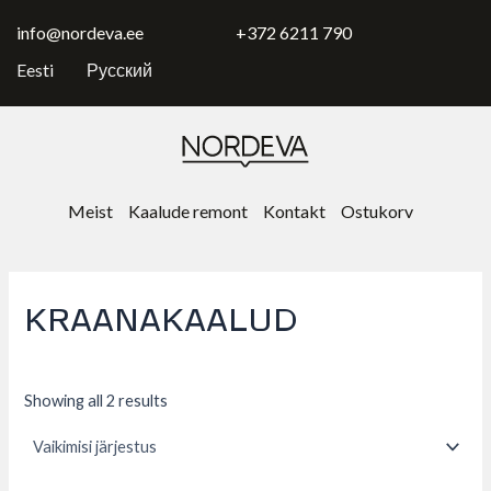
Skip
to
info@nordeva.ee
+372 6211 790
content
Eesti
Русский
Meist
Kaalude remont
Kontakt
Ostukorv
KRAANAKAALUD
Showing all 2 results