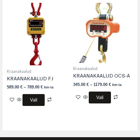
This
This
product
product
has
has
multiple
multiple
variants.
variants.
The
The
options
options
may
may
be
be
chosen
chosen
on
on
the
the
product
product
Kraanakaalud
Kraanakaalud
page
page
KRAANAKAALUD OCS-A
KRAANAKAALUD FJ
345.00
€
–
1179.00
€
km-ta
589.00
€
–
789.00
€
km-ta
Vali
Vali