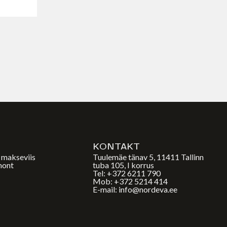
E
KONTAKT
a makseviis
Tuulemäe tänav 5, 11411 Tallinn
mont
tuba 105, I korrus
Tel: +372 6211 790
Mob: +372 5214 414
E-mail: info@nordeva.ee