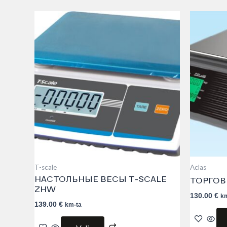
This
product
has
multiple
variants.
The
options
may
be
chosen
on
the
product
page
T-scale
Aclas
НАСТОЛЬНЫЕ ВЕСЫ T-SCALE
ТОРГОВ
ZHW
130.00
€
k
139.00
€
km-ta