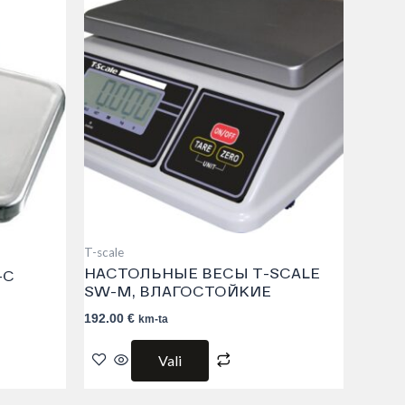
has
le
multiple
s.
variants.
The
s
options
may
be
chosen
on
the
t
product
page
T-scale
НАСТОЛЬНЫЕ ВЕСЫ T-SCALE
-C
SW-M, ВЛАГОСТОЙКИЕ
192.00
€
km-ta
Vali