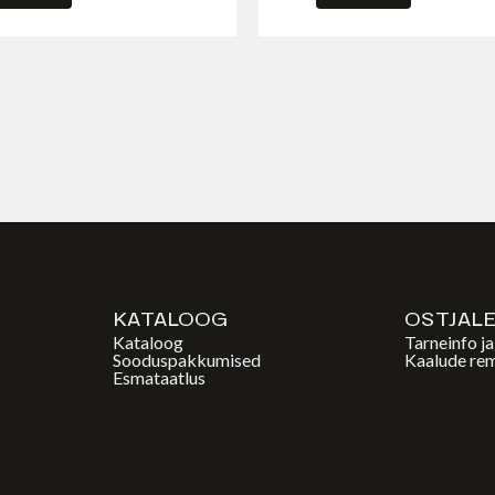
KATALOOG
OSTJAL
Kataloog
Tarneinfo j
Sooduspakkumised
Kaalude re
Esmataatlus