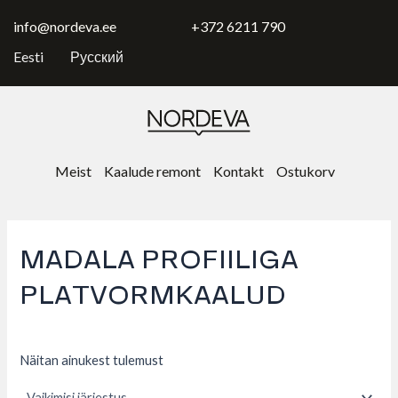
Skip
to
info@nordeva.ee
+372 6211 790
content
Eesti
Русский
Meist
Kaalude remont
Kontakt
Ostukorv
MADALA PROFIILIGA
PLATVORMKAALUD
Näitan ainukest tulemust