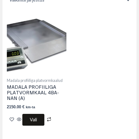
This
product
has
multiple
variants.
The
options
may
be
chosen
on
the
product
Madala profiiliga platvormkaalud
page
MADALA PROFIILIGA
PLATVORMKAAL 4BA-
NAN (A)
2150.00
€
km-ta
Vali