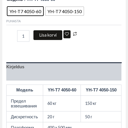
YH-T7 4050-60
YH-T7 4050-150
PUHASTA
Lisa korvi
Kirjeldus
Lisainfo
Модель
YH-T7 4050-60
YH-T7 4050-150
Предел
60 кг
150 кг
взвешивания
Дискретность
20 г
50 г
Платформа
400 x 500 мм