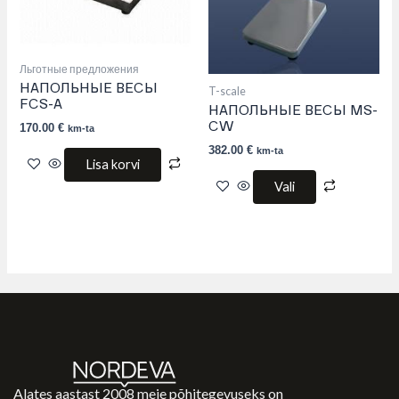
be
chosen
on
the
product
Льготные предложения
page
НАПОЛЬНЫЕ ВЕСЫ
T-scale
FCS-A
НАПОЛЬНЫЕ ВЕСЫ MS-
170.00
€
CW
km-ta
382.00
€
km-ta
Lisa korvi
Vali
Alates aastast 2008 meie põhitegevuseks on