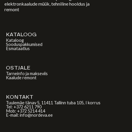
elektronkaalude müük, tehniline hooldus ja
remont
KATALOOG
Kataloog
Sooduspakkumised
Esmataatlus
OSTJALE
Tarneinfo ja makseviis
Kaalude remont
KONTAKT
Tuulemäe tänav 5, 11411 Tallinn tuba 105, I korrus
Tel: +372 6211 790
Mob: +372 5214 414
E-mail: info@nordeva.ee