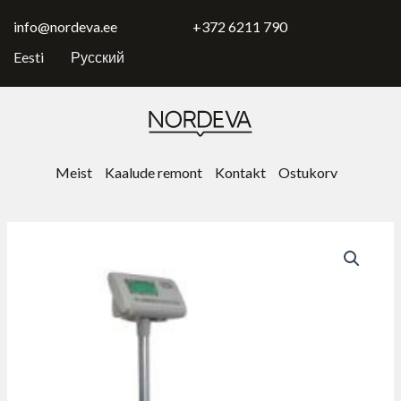
Skip
to
info@nordeva.ee
+372 6211 790
content
Eesti
Русский
Meist
Kaalude remont
Kontakt
Ostukorv
Напольные
весы
YH-
T7
4050
kogus