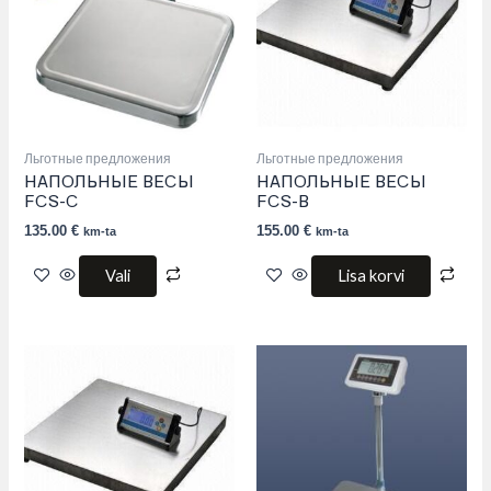
variants.
The
options
may
be
chosen
on
the
product
Льготные предложения
Льготные предложения
page
НАПОЛЬНЫЕ ВЕСЫ
НАПОЛЬНЫЕ ВЕСЫ
FCS-C
FCS-B
135.00
€
155.00
€
km-ta
km-ta
Vali
Lisa korvi
This
product
has
multiple
variants.
The
options
may