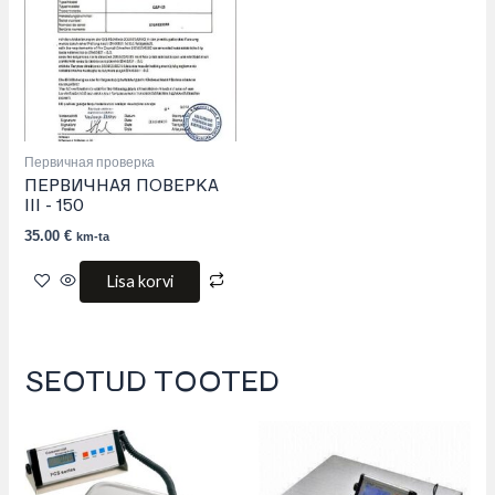
Первичная проверка
ПЕРВИЧНАЯ ПОВЕРКА
III – 150
35.00
€
km-ta
Lisa korvi
SEOTUD TOOTED
This
product
has
multiple