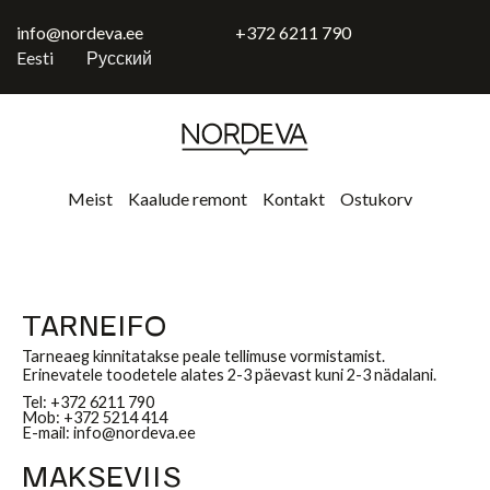
Skip
to
info@nordeva.ee
+372 6211 790
content
Eesti
Русский
Meist
Kaalude remont
Kontakt
Ostukorv
TARNEIFO
Tarneaeg kinnitatakse peale tellimuse vormistamist.
Erinevatele toodetele alates 2-3 päevast kuni 2-3 nädalani.
Tel: +372 6211 790
Mob: +372 5214 414
E-mail: info@nordeva.ee
MAKSEVIIS