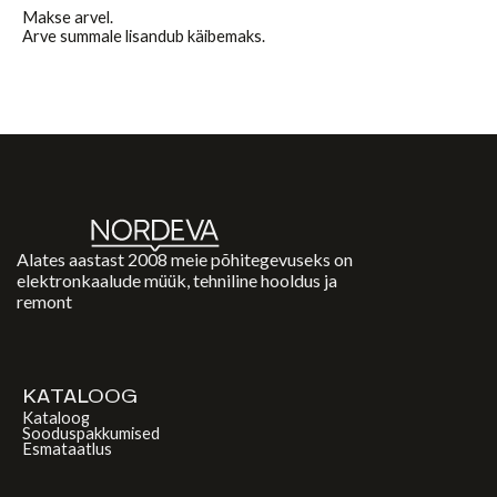
Makse arvel.
Arve summale lisandub käibemaks.
Alates aastast 2008 meie põhitegevuseks on
elektronkaalude müük, tehniline hooldus ja
remont
KATALOOG
Kataloog
Sooduspakkumised
Esmataatlus