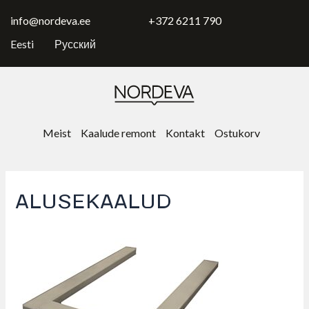
Skip
to
info@nordeva.ee
+372 6211 790
content
Eesti
Русский
Meist
Kaalude remont
Kontakt
Ostukorv
ALUSEKAALUD