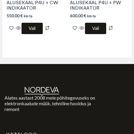
page
page
ALUSEKAAL P4U + CW
ALUSEKAAL P4U + PW
INDIKAATOR
INDIKAATOR
550.00
€
600.00
€
km-ta
km-ta
Vali
Vali
Alates aastast 2008 meie põhitegevuseks on
elektronkaalude müük, tehniline hooldus ja
remont