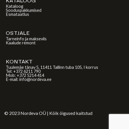
KATALOOG
Kataloog
Sooduspakkumised
Esmataatlus
OSTJALE
Tarneinfo ja makseviis
Kaalude remont
KONTAKT
Tuulemäe tänav 5, 11411 Tallinn tuba 105, I korrus
Tel: +372 6211 790
Mob: +372 5214 414
E-mail: info@nordeva.ee
© 2023 Nordeva OÜ | Kõik õigused kaitstud