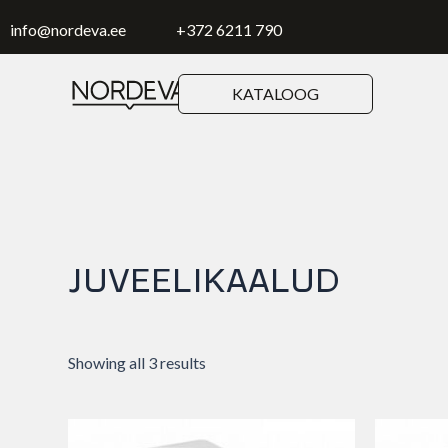
Skip
to
info@nordeva.ee
+372 6211 790
content
KATALOOG
JUVEELIKAALUD
Showing all 3 results