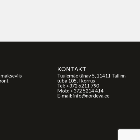
E
KONTAKT
a makseviis
Tuulemäe tänav 5, 11411 Tallinn
mont
tuba 105, I korrus
Tel: +372 6211 790
Mob: +372 5214 414
E-mail: info@nordeva.ee