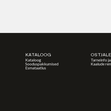
KATALOOG
OSTJAL
Kataloog
Tarneinfo j
Sooduspakkumised
Kaalude re
Esmataatlus