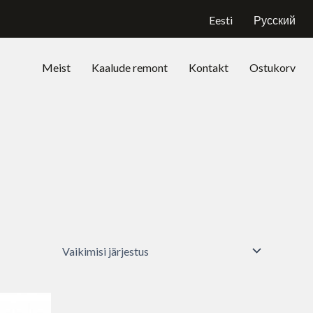
Eesti
Русский
Meist
Kaalude remont
Kontakt
Ostukorv