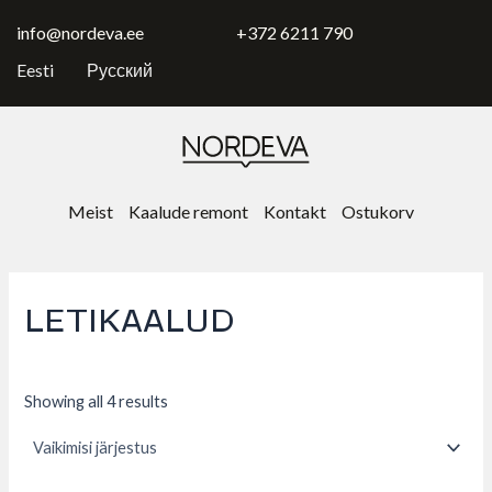
Skip
to
info@nordeva.ee
+372 6211 790
content
Eesti
Русский
Meist
Kaalude remont
Kontakt
Ostukorv
LETIKAALUD
Showing all 4 results