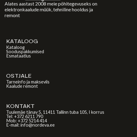
Alates aastast 2008 meie põhitegevuseks on
elektronkaalude müük, tehniline hooldus ja
remont
KATALOOG
Kataloog
Sooduspakkumised
Esmataatlus
OSTJALE
Tarneinfo ja makseviis
Kaalude remont
KONTAKT
Tuulemäe tänav 5, 11411 Tallinn tuba 105, I korrus
Tel: +372 6211 790
Mob: +372 5214 414
E-mail: info@nordeva.ee