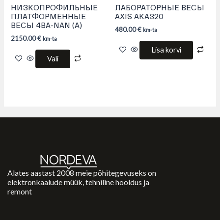
page
НИЗКОПРОФИЛЬНЫЕ
ЛАБОРАТОРНЫЕ ВЕСЫ
ПЛАТФОРМЕННЫЕ
AXIS AKA320
ВЕСЫ 4BA-NAN (A)
480.00
€
km-ta
2150.00
€
km-ta
Lisa korvi
Vali
Alates aastast 2008 meie põhitegevuseks on
elektronkaalude müük, tehniline hooldus ja
remont