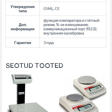
Утверждение
OIML, CE
типа
функция компаратора и счётный
Доп.
режим, %-ое взвешивание,
информация
коммуникационный порт RS232,
внутренняя калибровка
Гарантия
3 года
SEOTUD TOOTED
This
This
product
product
has
has
multiple
multiple
variants.
variants.
The
The
options
options
may
may
be
be