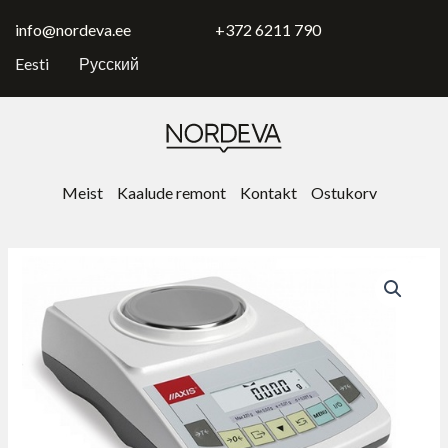
Skip
AKA520
to
info@nordeva.ee
kogus
+372 6211 790
content
Eesti
Русский
Meist
Kaalude remont
Kontakt
Ostukorv
Лабораторные
весы
Axis
AKA520
kogus