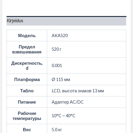
Kirjeldus
Модель
AKA520
Предел
520 г
взвешивания
Дискретность,
0.001
d
Платформа
Ø 115 мм
Табло
LCD, высота знаков 13 мм
Питание
Адаптер AC/DC
Рабочие
10°C ~ 40°C
температуры
Вес
5.0 кг