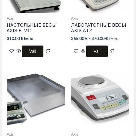
chosen
chosen
on
on
the
the
product
product
Axis
Axis
page
page
НАСТОЛЬНЫЕ ВЕСЫ
ЛАБОРАТОРНЫЕ ВЕСЫ
AXIS B-MD
AXIS ATZ
310.00
€
365.00
€
–
370.00
€
km-ta
km-ta
Vali
Vali
This
product
has
multiple
variants.
The
options
may
be
chosen
on
the
product
Axis
Axis