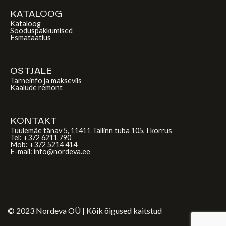
KATALOOG
Kataloog
Sooduspakkumised
Esmataatlus
OSTJALE
Tarneinfo ja makseviis
Kaalude remont
KONTAKT
Tuulemäe tänav 5, 11411 Tallinn tuba 105, I korrus
Tel: +372 6211 790
Mob: +372 5214 414
E-mail: info@nordeva.ee
© 2023 Nordeva OÜ | Kõik õigused kaitstud