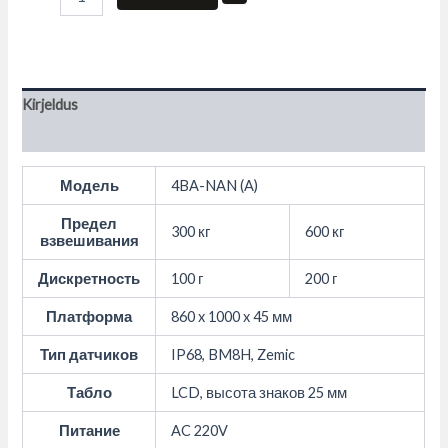
Kirjeldus
Lisainfo
Модель
4BA-NAN (A)
Предел
300 кг
600 кг
взвешивания
Дискретность
100 г
200 г
Платформа
860 x 1000 x 45 мм
Тип датчиков
IP68, BM8H, Zemic
Табло
LCD, высота знаков 25 мм
Питание
AC 220V