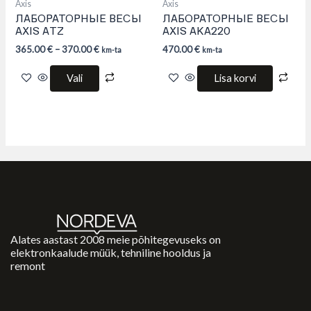
product
Axis
Axis
page
ЛАБОРАТОРНЫЕ ВЕСЫ
ЛАБОРАТОРНЫЕ ВЕСЫ
AXIS ATZ
AXIS AKA220
365.00
€
–
370.00
€
470.00
€
km-ta
km-ta
Vali
Lisa korvi
Alates aastast 2008 meie põhitegevuseks on
elektronkaalude müük, tehniline hooldus ja
remont