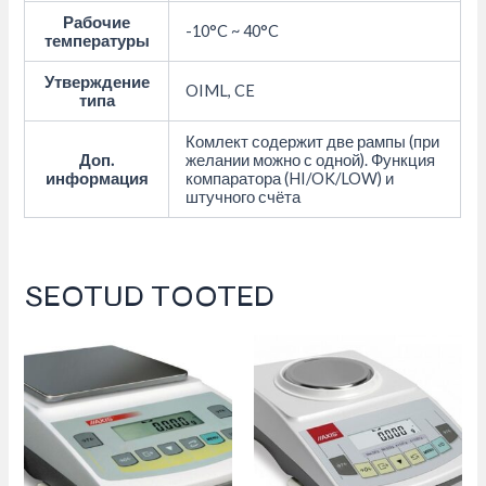
Рабочие
-10°C ~ 40°C
температуры
Утверждение
OIML, CE
типа
Комлект содержит две рампы (при
Доп.
желании можно с одной). Функция
информация
компаратора (HI/OK/LOW) и
штучного счёта
SEOTUD TOOTED
This
product
has
multiple
variants.
The
options
may