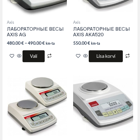
be
chosen
on
the
product
Axis
Axis
page
ЛАБОРАТОРНЫЕ ВЕСЫ
ЛАБОРАТОРНЫЕ ВЕСЫ
AXIS AG
AXIS AKA520
480.00
€
–
490.00
€
550.00
€
km-ta
km-ta
Vali
Lisa korvi
This
product
has
multiple
variants.
The
options
may
be
chosen
on
the