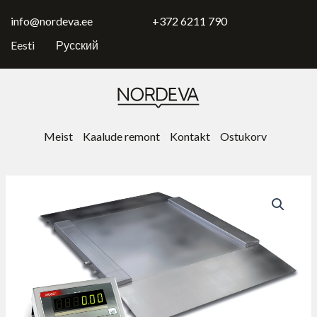
Skip
to
info@nordeva.ee
+372 6211 790
content
Eesti
Русский
Meist
Kaalude remont
Kontakt
Ostukorv
Низкопрофильные
платформенные
весы
4BA-
NAN
(A)
kogus