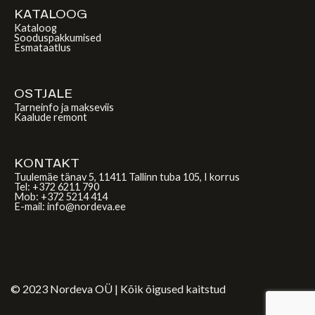
KATALOOG
Kataloog
Sooduspakkumised
Esmataatlus
OSTJALE
Tarneinfo ja makseviis
Kaalude remont
KONTAKT
Tuulemäe tänav 5, 11411 Tallinn tuba 105, I korrus
Tel: +372 6211 790
Mob: +372 5214 414
E-mail: info@nordeva.ee
© 2023 Nordeva OÜ | Kõik õigused kaitstud