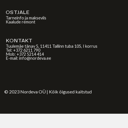
OSTJALE
Tarneinfo ja makseviis
Kaalude remont
KONTAKT
Tuulemäe tänav 5, 11411 Tallinn tuba 105, I korrus
Tel: +372 6211 790
Mob: +372 5214 414
E-mail: info@nordeva.ee
© 2023 Nordeva OÜ | Kõik õigused kaitstud