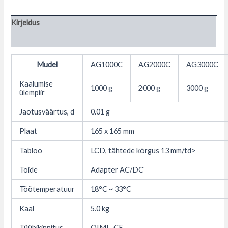
Kirjeldus
Lisainfo
Mudel
AG1000C
AG2000C
AG3000C
Kaalumise
1000 g
2000 g
3000 g
ülempiir
Jaotusväärtus, d
0.01 g
Plaat
165 x 165 mm
Tabloo
LCD, tähtede kõrgus 13 mm/td>
Toide
Adapter AC/DC
Töötemperatuur
18°C ~ 33°C
Kaal
5.0 kg
Tüübikinnitus
OIML, CE