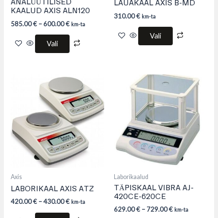
page
page
ANALÜÜTILISED
LAUAKAAL AXIS B-MD
KAALUD AXIS ALN120
310.00
€
km-ta
585.00
€
–
600.00
€
km-ta
Vali
Vali
This
This
product
product
has
has
multiple
multiple
variants.
variants.
The
The
options
options
may
may
be
be
chosen
chosen
on
on
the
the
product
product
Axis
Laborikaalud
page
page
TÄPISKAAL VIBRA AJ-
LABORIKAAL AXIS ATZ
420CE-620CE
420.00
€
–
430.00
€
km-ta
629.00
€
–
729.00
€
km-ta