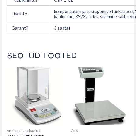
komporaatori ja tükilugemise funktsioon,
Lisainfo
kaalumine, RS232 liides, sisemine kalibreer
Garantii
3 aastat
SEOTUD TOOTED
This
This
product
product
has
has
multiple
multiple
variants.
variants.
The
The
options
options
may
may
be
be
chosen
chosen
on
on
the
the
product
product
Analüütilised kaalud
Axis