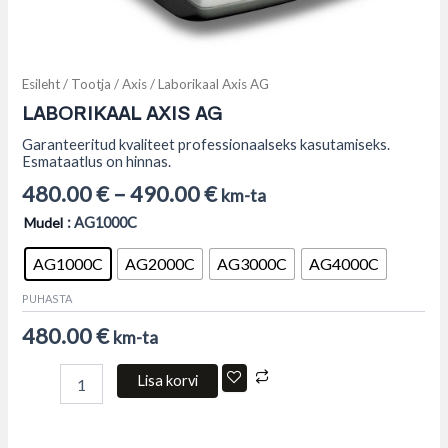
Esileht
/
Tootja
/
Axis
/ Laborikaal Axis AG
LABORIKAAL AXIS AG
Garanteeritud kvaliteet professionaalseks kasutamiseks.
Esmataatlus on hinnas.
480.00
€
–
490.00
€
km-ta
Mudel
: AG1000C
AG1000C
AG2000C
AG3000C
AG4000C
PUHASTA
480.00
€
km-ta
Lisa korvi