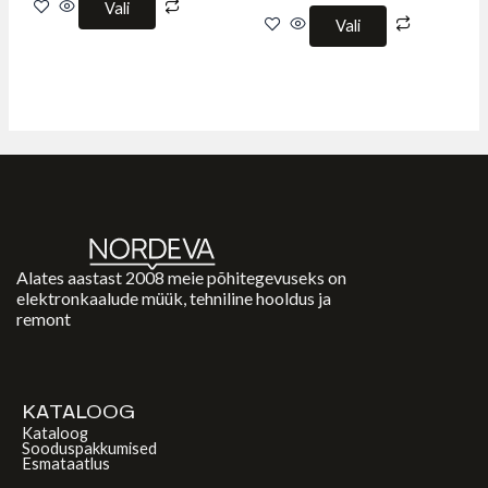
Vali
Vali
Alates aastast 2008 meie põhitegevuseks on
elektronkaalude müük, tehniline hooldus ja
remont
KATALOOG
Kataloog
Sooduspakkumised
Esmataatlus