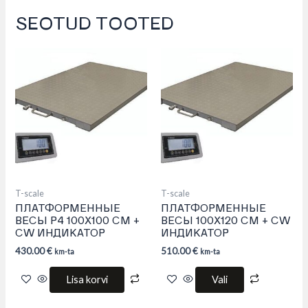
SEOTUD TOOTED
This
product
has
multiple
variants.
The
options
may
be
chosen
on
the
product
T-scale
T-scale
page
ПЛАТФОРМЕННЫЕ
ПЛАТФОРМЕННЫЕ
ВЕСЫ P4 100Х100 СМ +
ВЕСЫ 100Х120 СМ + CW
CW ИНДИКАТОР
ИНДИКАТОР
430.00
€
510.00
€
km-ta
km-ta
Lisa korvi
Vali