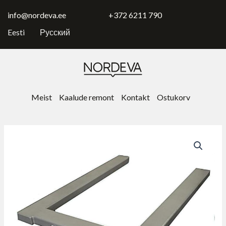
Skip
to
info@nordeva.ee
+372 6211 790
content
Eesti
Русский
Meist
Kaalude remont
Kontakt
Ostukorv
Паллетные
весы
P4U
+
CW
индикатор
kogus