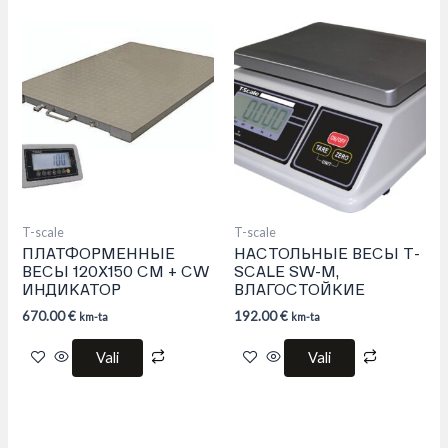
This
This
product
product
has
has
multiple
multiple
variants.
variants.
The
The
options
options
may
may
be
be
chosen
chosen
on
on
the
the
product
product
T-scale
T-scale
page
page
ПЛАТФОРМЕННЫЕ
НАСТОЛЬНЫЕ ВЕСЫ T-
ВЕСЫ 120Х150 СМ + CW
SCALE SW-M,
ИНДИКАТОР
ВЛАГОСТОЙКИЕ
670.00
€
192.00
€
km-ta
km-ta
Vali
Vali