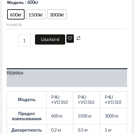
Модель
: 600кг
600кг
1500кг
3000кг
PUHASTA
Lisa korvi
Kirjeldus
Lisainfo
P4U
P4U
P4U
Модель
+VD310
+VD310
+VD310
Предел
600 кг
1500 кг
3000 кг
взвешивания
Дискретность
0.2 кг
0.5 кг
1 кг