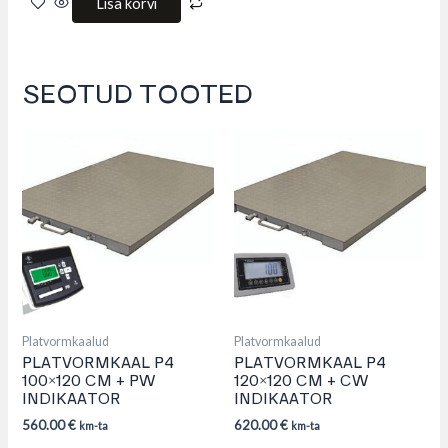
Lisa korvi
SEOTUD TOOTED
This
product
has
multiple
variants.
The
options
may
be
chosen
on
the
product
Platvormkaalud
Platvormkaalud
page
PLATVORMKAAL P4
PLATVORMKAAL P4
100×120 CM + PW
120×120 CM + CW
INDIKAATOR
INDIKAATOR
560.00
€
620.00
€
km-ta
km-ta