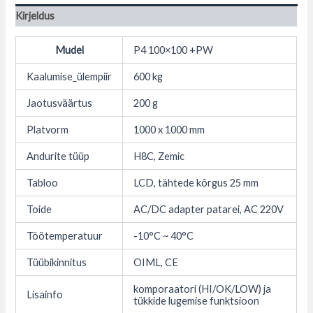
Kirjeldus
Mudel
P4 100×100 +PW
Kaalumise_ülempiir
600 kg
Jaotusväärtus
200 g
Platvorm
1000 x 1000 mm
Andurite tüüp
H8C, Zemic
Tabloo
LCD, tähtede kõrgus 25 mm
Toide
AC/DC adapter patarei, AC 220V
Töötemperatuur
-10°C ~ 40°C
Tüübikinnitus
OIML, CE
komporaatori (HI/OK/LOW) ja
Lisainfo
tükkide lugemise funktsioon