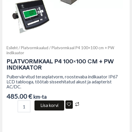
Esileht
/
Platvormkaalud
/ Platvormkaal P4 100×100 cm + PW
indikaator
PLATVORMKAAL P4 100×100 CM + PW
INDIKAATOR
Pulbervärvitud terasplatvorm, roostevaba indikaator IP67
LCD tablooga, töötab sisseehitatud akust ja adapterist
AC/DC.
485.00
€
km-ta
Lisa korvi