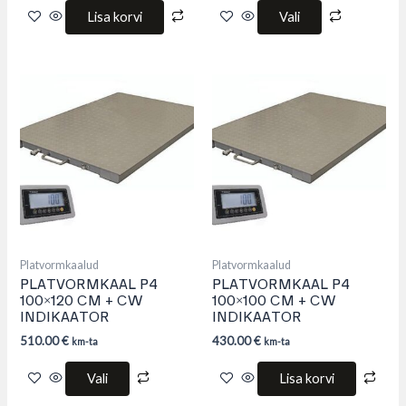
Lisa korvi
Vali
This
product
has
multiple
variants.
The
options
may
be
chosen
on
the
product
Platvormkaalud
Platvormkaalud
page
PLATVORMKAAL P4
PLATVORMKAAL P4
100×120 CM + CW
100×100 CM + CW
INDIKAATOR
INDIKAATOR
510.00
€
430.00
€
km-ta
km-ta
Vali
Lisa korvi